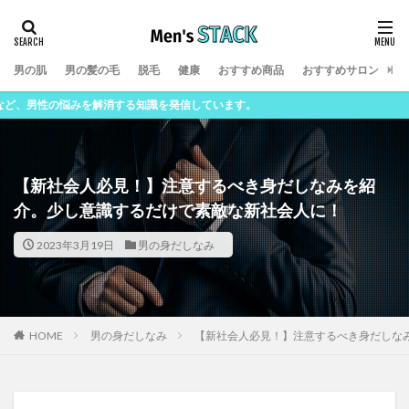
男の肌
男の髪の毛
脱毛
健康
おすすめ商品
おすすめサロン
男
悩みを解消する知識を発信しています。
【新社会人必見！】注意するべき身だしなみを紹
介。少し意識するだけで素敵な新社会人に！
2023年3月19日
男の身だしなみ
男の身だしなみ
【新社会人必見！】注意するべき身だしな
HOME